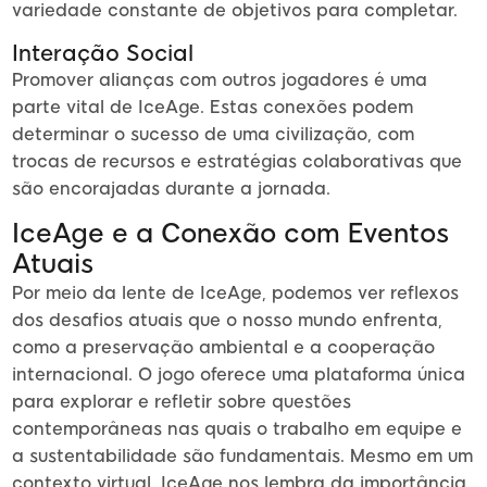
variedade constante de objetivos para completar.
Interação Social
Promover alianças com outros jogadores é uma
parte vital de IceAge. Estas conexões podem
determinar o sucesso de uma civilização, com
trocas de recursos e estratégias colaborativas que
são encorajadas durante a jornada.
IceAge e a Conexão com Eventos
Atuais
Por meio da lente de IceAge, podemos ver reflexos
dos desafios atuais que o nosso mundo enfrenta,
como a preservação ambiental e a cooperação
internacional. O jogo oferece uma plataforma única
para explorar e refletir sobre questões
contemporâneas nas quais o trabalho em equipe e
a sustentabilidade são fundamentais. Mesmo em um
contexto virtual, IceAge nos lembra da importância