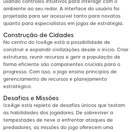
usando controles intuitivos para interagir com o
ambiente ao seu redor. A interface do usuário foi
projetada para ser acessível tanto para novatos
quanto para especialistas em jogos de estratégia.
Construção de Cidades
No centro do IceAge está a possibilidade de
construir e expandir civilizações desde o início. Criar
estruturas, reunir recursos e gerir a população de
forma eficiente são componentes cruciais para o
progresso. Com isso, o jogo ensina princípios de
gerenciamento de recursos e planejamento
estratégico.
Desafios e Missões
IceAge está repleto de desafios únicos que testam
as habilidades dos jogadores. De sobreviver a
tempestades de neve a enfrentar ataques de
predadores, as missões do jogo oferecem uma