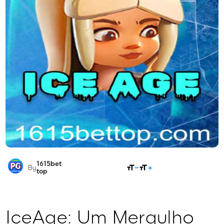
1615bet
COMPARTILHAR
By
top
IceAge: Um Mergulho